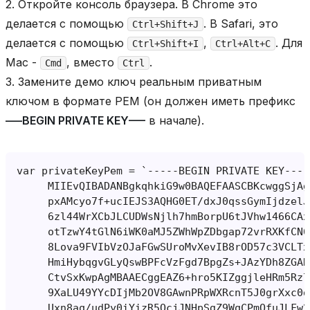
2. Откройте консоль браузера. В Chrome это
делается с помощью
. В Safari, это
Ctrl+Shift+J
делается с помощью
,
. Для
Ctrl+Shift+I
Ctrl+Alt+C
Mac -
, вместо
.
Cmd
Ctrl
3. Замените демо ключ реальным приватным
ключом в формате PEM (он должен иметь префикс
—–BEGIN PRIVATE KEY—–
в начале).