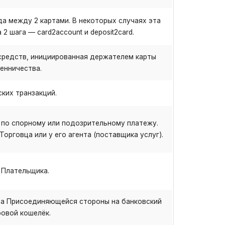
ода между 2 картами. В некоторых случаях эта
2 шага — card2account и deposit2card.
средств, инициированная держателем карты
енничества.
ких транзакций.
по спорному или подозрительному платежу.
орговца или у его агента (поставщика услуг).
 Плательщика.
та Присоединяющейся стороны на банковский
ровой кошелёк.