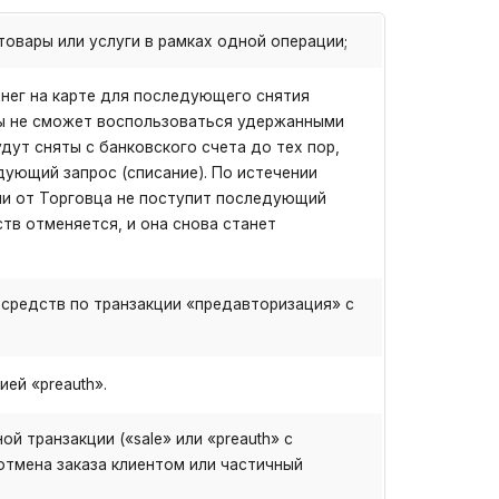
овары или услуги в рамках одной операции;
нег на карте для последующего снятия
ты не сможет воспользоваться удержанными
дут сняты с банковского счета до тех пор,
дующий запрос (списание). По истечении
ли от Торговца не поступит последующий
тв отменяется, и она снова станет
средств по транзакции «предавторизация» с
ей «preauth».
й транзакции («sale» или «preauth» с
отмена заказа клиентом или частичный