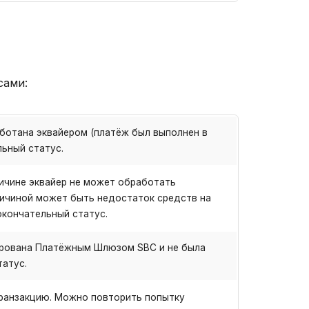
сами:
ботана эквайером (платёж был выполнен в
льный статус.
ичине эквайер не может обработать
ричиной может быть недостаток средств на
 окончательный статус.
трована Платёжным Шлюзом SBC и не была
татус.
ранзакцию. Можно повторить попытку