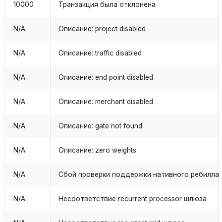
10000
Транзакция была отклонена
N/A
Описание: project disabled
N/A
Описание: traffic disabled
N/A
Описание: end point disabled
N/A
Описание: merchant disabled
N/A
Описание: gate not found
N/A
Описание: zero weights
N/A
Сбой проверки поддержки нативного ребилла
N/A
Несоответствие recurrent processor шлюза