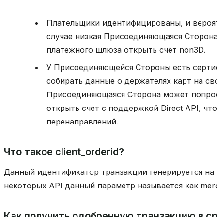
Плательщики идентифицированы, и вероя
случае низкая Присоединяющаяся Сторон
платежного шлюза открыть счёт non3D.
У Присоединяющейся Стороны есть сертиф
собирать данные о держателях карт на сво
Присоединяющаяся Сторона может попро
открыть счет с поддержкой Direct API, ч
перенаправлений.
Что такое client_orderid?
Данный идентификатор транзакции генерируется на
некоторых API данный параметр называется как merch
Как получить одобренную транзакцию в с