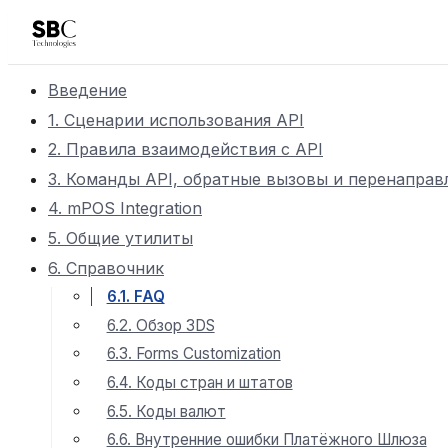
Введение
1. Сценарии использования API
2. Правила взаимодействия с API
3. Команды API, обратные вызовы и перенаправ
4. mPOS Integration
5. Общие утилиты
6. Справочник
6.1. FAQ
6.2. Обзор 3DS
6.3. Forms Customization
6.4. Коды стран и штатов
6.5. Коды валют
6.6. Внутренние ошибки Платёжного Шлюза