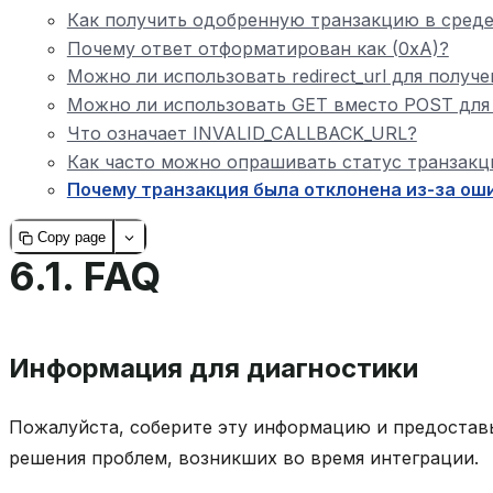
Как получить одобренную транзакцию в сред
Почему ответ отформатирован как (0xA)?
Можно ли использовать redirect_url для получ
Можно ли использовать GET вместо POST для
Что означает INVALID_CALLBACK_URL?
Как часто можно опрашивать статус транзакц
Почему транзакция была отклонена из-за оши
Copy page
6.1.
FAQ
Информация для диагностики
Пожалуйста, соберите эту информацию и предоставь
решения проблем, возникших во время интеграции.