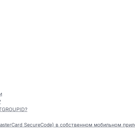
и
?
NTGROUPID?
 / MasterCard SecureCode) в собственном мобильном при