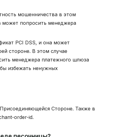
тность мошенничества в этом
а может попросить менеджера
икат PCI DSS, и она может
ей стороне. В этом случае
сить менеджера платежного шлюза
тобы избежать ненужных
 Присоединяющейся Стороне. Также в
ant-order-id.
реде песочницы?