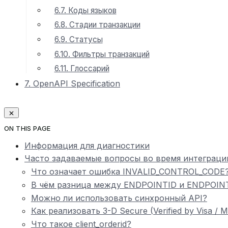
6.7. Коды языков
6.8. Стадии транзакции
6.9. Статусы
6.10. Фильтры транзакций
6.11. Глоссарий
7. OpenAPI Specification
ON THIS PAGE
Информация для диагностики
Часто задаваемые вопросы во время интеграци
Что означает ошибка INVALID_CONTROL_CODE
В чём разница между ENDPOINTID и ENDPOI
Можно ли использовать синхронный API?
Как реализовать 3-D Secure (Verified by Visa
Что такое client_orderid?