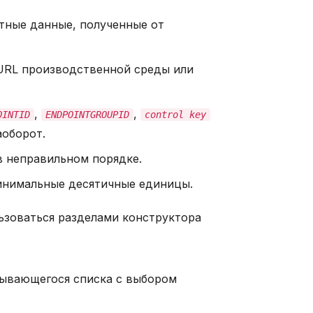
тные данные, полученные от
URL производственной среды или
,
,
OINTID
ENDPOINTGROUPID
control key
аоборот.
в неправильном порядке.
инимальные десятичные единицы.
ьзоваться разделами конструктора
рывающегося списка с выбором