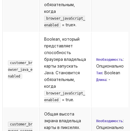
обязательным,
когда
browser_javaScript_
= true».
enabled
Boolean, который
представляет
способность
браузера владельца
:
Необходимость
customer_br
карты запускать
Опционально
owser_java_e
Java. Становится
: Boolean
Тип
nabled
обязательным,
: -
Длина
когда
browser_javaScript_
= true.
enabled
Общая высота
экрана владельца
:
Необходимость
customer_br
карты в пикселях.
Опционально
owser_screen