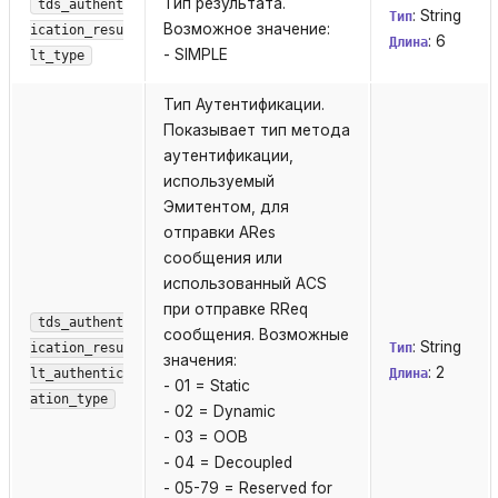
Тип результата.
tds_authent
: String
Тип
Возможное значение:
ication_resu
: 6
Длина
- SIMPLE
lt_type
Тип Аутентификации.
Показывает тип метода
аутентификации,
используемый
Эмитентом, для
отправки ARes
сообщения или
использованный ACS
при отправке RReq
tds_authent
сообщения. Возможные
: String
ication_resu
Тип
значения:
: 2
lt_authentic
Длина
- 01 = Static
ation_type
- 02 = Dynamic
- 03 = OOB
- 04 = Decoupled
- 05-79 = Reserved for