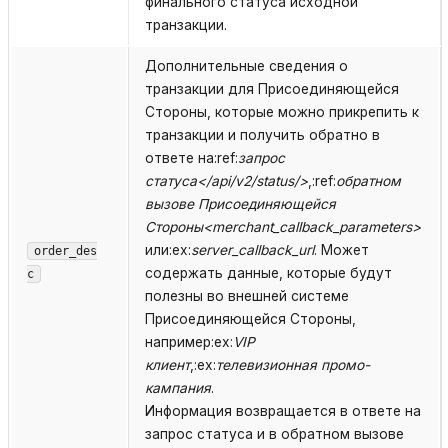
финального статуса исходной
транзакции.
Дополнительные сведения о
транзакции для Присоединяющейся
Стороны, которые можно прикрепить к
транзакции и получить обратно в
ответе на:ref:
запрос
статуса</api/v2/status/>
,:ref:
обратном
вызове Присоединяющейся
Стороны<merchant_callback_parameters>
или:ex:
server_callback_url
. Может
order_des
содержать данные, которые будут
c
полезны во внешней системе
Присоединяющейся Стороны,
например:ex:
VIP
клиент
,:ex:
телевизионная промо-
кампания
.
Информация возвращается в ответе на
запрос статуса и в обратном вызове