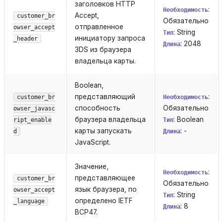
заголовков HTTP
:
Необходимость
Accept,
customer_br
Обязательно
отправленное
owser_accept
: String
Тип
инициатору запроса
_header
: 2048
Длина
3DS из браузера
владельца карты.
Boolean,
представляющий
:
customer_br
Необходимость
cпособность
Обязательно
owser_javasc
браузера владельца
: Boolean
ript_enable
Тип
карты запускать
: -
d
Длина
JavaScript.
Значение,
:
Необходимость
представляющее
customer_br
Обязательно
язык браузера, по
owser_accept
: String
Тип
определено IETF
_language
: 8
Длина
BCP47.