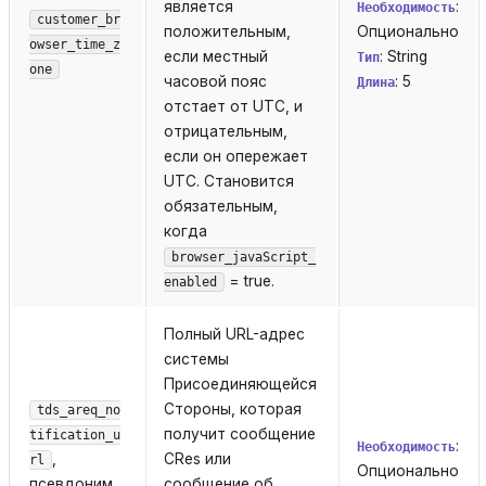
является
:
Необходимость
customer_br
положительным,
Опционально
owser_time_z
если местный
: String
Тип
one
часовой пояс
: 5
Длина
отстает от UTC, и
отрицательным,
если он опережает
UTC. Становится
обязательным,
когда
browser_javaScript_
= true.
enabled
Полный URL-адрес
системы
Присоединяющейся
Стороны, которая
tds_areq_no
получит сообщение
tification_u
:
Необходимость
,
CRes или
rl
Опционально
псевдоним
сообщение об