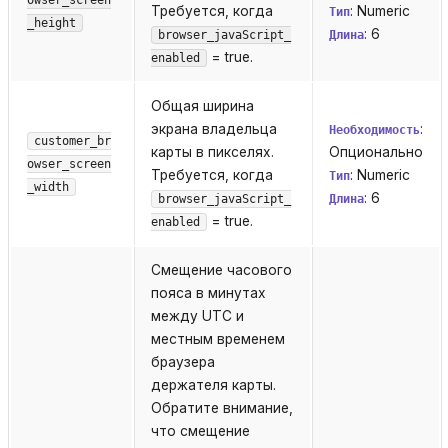
Требуется, когда
: Numeric
Тип
_height
: 6
browser_javaScript_
Длина
= true.
enabled
Общая ширина
экрана владельца
:
Необходимость
customer_br
карты в пикселях.
Опционально
owser_screen
Требуется, когда
: Numeric
Тип
_width
: 6
browser_javaScript_
Длина
= true.
enabled
Смещение часового
пояса в минутах
между UTC и
местным временем
браузера
держателя карты.
Обратите внимание,
что смещение