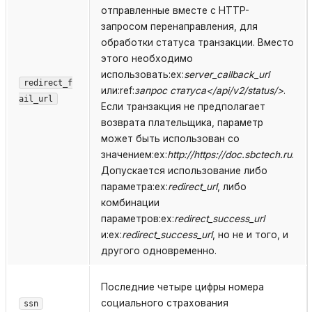
отправленные вместе с HTTP-
запросом перенаправления, для
обработки статуса транзакции. Вместо
этого необходимо
использовать:ex:
server_callback_url
redirect_f
или:ref:
запрос статуса</api/v2/status/>
.
ail_url
Если транзакция не предполагает
возврата плательщика, параметр
может быть использован со
значением:ex:
http://https://doc.sbctech.ru
.
Допускается использование либо
параметра:ex:
redirect_url
, либо
комбинации
параметров:ex:
redirect_success_url
и:ex:
redirect_success_url
, но не и того, и
другого одновременно.
Последние четыре цифры номера
социального страхования
ssn