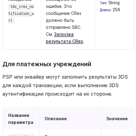
: String
Тип
ошибке. Это
tds_cres_no
: 256
Длина
сообщение CRes
tification_u
должно быть
rl
отправлено SBC.
См.
Загрузка
результата CRes
.
Для платежных учреждений
PSP или эквайер могут заполнить результаты 3DS
для каждой транзакции, если выполнение 3DS
аутентификации происходит на их стороне.
Название
Описание
Значение
параметра