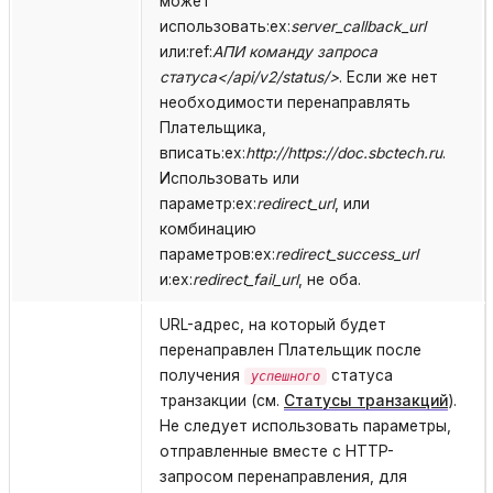
может
использовать:ex:
server_callback_url
или:ref:
АПИ команду запроса
статуса</api/v2/status/>
. Если же нет
необходимости перенаправлять
Плательщика,
вписать:ex:
http://https://doc.sbctech.ru
.
Использовать или
параметр:ex:
redirect_url
, или
комбинацию
параметров:ex:
redirect_success_url
и:ex:
redirect_fail_url
, не оба.
URL-адрес, на который будет
перенаправлен Плательщик после
получения
статуса
успешного
транзакции (см.
Статусы транзакций
).
Не следует использовать параметры,
отправленные вместе с HTTP-
запросом перенаправления, для