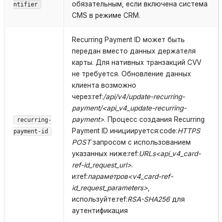
обязательным, если включена система
ntifier
CMS в режиме CRM.
Recurring Payment ID может быть
передан вместо данных держателя
карты. Для нативных транзакций CVV
не требуется. Обновление данных
клиента возможно
через:ref:
/api/v4/update-recurring-
payment/<api_v4_update-recurring-
payment>
. Процесс создания Recurring
recurring-
Payment ID инициируется:code:
HTTPS
payment-id
POST
запросом с использованием
указанных ниже:ref:
URLs<api_v4_card-
ref-id_request_url>
.
и:ref:
параметров<v4_card-ref-
id_request_parameters>
,
используйте:ref:
RSA-SHA256
для
аутентификация