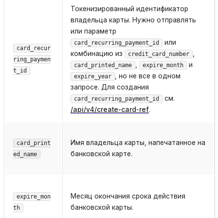
Токенизированный идентификатор
владельца карты. Нужно отправлять
или параметр
или
card_recurring_payment_id
card_recur
комбинацию из
,
credit_card_number
ring_paymen
,
и
card_printed_name
expire_month
t_id
, но не все в одном
expire_year
запросе. Для создания
см.
card_recurring_payment_id
/api/v4/create-card-ref
.
Имя владельца карты, напечатанное на
card_print
банковской карте.
ed_name
Месяц окончания срока действия
expire_mon
банковской карты.
th