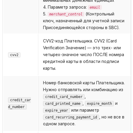
минимальных денежных единицах
4. Параметр запроса:
email
5.
(Контрольный
merchant_control
ключ, назначенный для учетной записи
Присоединяющейся стороны в SBC).
CVV2-код Плательщика. CVV2 (Card
Verification Значение) — это трех- или
четырех-значное число ПОСЛЕ номера
cvv2
кредитной карты в области подписи
карты.
Номер банковской карты Плательщика.
Нужно отправлять или комбинацию из
,
credit_card_number
credit_car
,
и
card_printed_name
expire_month
d_number
или параметр
expire_year
, но не все в
card_recurring_payment_id
одном запросе.