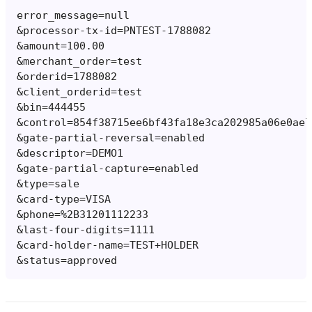
error_message=null
&processor-tx-id=PNTEST-1788082
&amount=100.00
&merchant_order=test
&orderid=1788082
&client_orderid=test
&bin=444455
&control=854f38715ee6bf43fa18e3ca202985a06e0ae7
&gate-partial-reversal=enabled
&descriptor=DEMO1
&gate-partial-capture=enabled
&type=sale
&card-type=VISA
&phone=%2B31201112233
&last-four-digits=1111
&card-holder-name=TEST+HOLDER
&status=approved