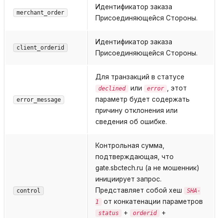
Идентификатор заказа
merchant_order
Присоединяющейся Стороны.
Идентификатор заказа
client_orderid
Присоединяющейся Стороны.
Для транзакций в статусе
или
, этот
declined
error
параметр будет содержать
error_message
причину отклонения или
сведения об ошибке.
Контрольная сумма,
подтверждающая, что
gate.sbctech.ru (а не мошенник)
инициирует запрос.
Представляет собой хеш
control
SHA-
от конкатенации параметров
1
+
+
status
orderid