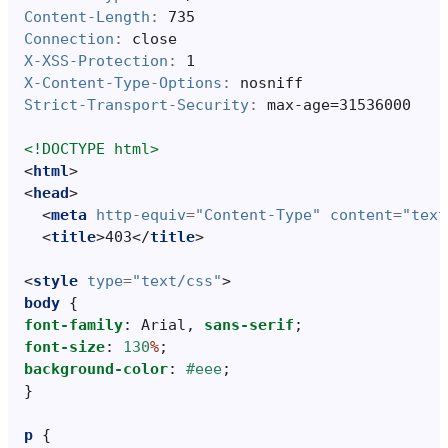
Content-Length
:
735
Connection
:
close
X-XSS-Protection
:
1
X-Content-Type-Options
:
nosniff
Strict-Transport-Security
:
max-age=31536000
<!DOCTYPE html>
<
html
>
<
head
>
<
meta
http-equiv
=
"Content-Type"
content
=
"text
<
title
>
403
</
title
>
<
style
type
=
"text/css"
>
body
{
font-family
:
Arial
,
sans-serif
;
font-size
:
130
%
;
background-color
:
#eee
;
}
p
{