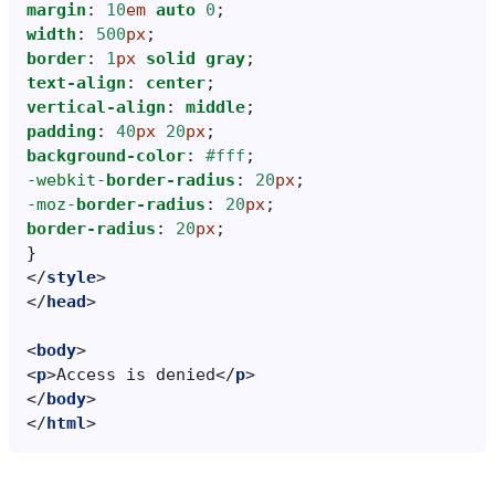
margin
:
10
em
auto
0
;
width
:
500
px
;
border
:
1
px
solid
gray
;
text-align
:
center
;
vertical-align
:
middle
;
padding
:
40
px
20
px
;
background-color
:
#fff
;
-webkit-
border-radius
:
20
px
;
-moz-
border-radius
:
20
px
;
border-radius
:
20
px
;
}
</
style
>
</
head
>
<
body
>
<
p
>
Access is denied
</
p
>
</
body
>
</
html
>