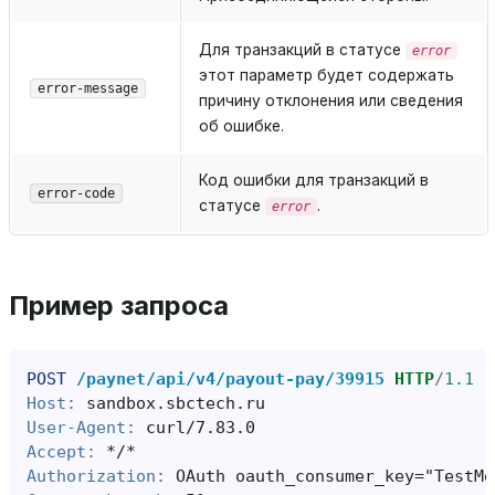
Для транзакций в статусе
error
этот параметр будет содержать
error-message
причину отклонения или сведения
об ошибке.
Код ошибки для транзакций в
error-code
статусе
.
error
Пример запроса
POST
/paynet/api/v4/payout-pay/39915
HTTP
/
1.1
Host
:
sandbox.sbctech.ru
User-Agent
:
curl/7.83.0
Accept
:
*/*
Authorization
:
OAuth oauth_consumer_key="TestMe