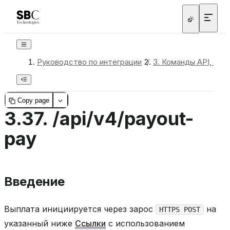
Руководство по интеграции
/
3.
Команды API, обр
Copy page
3.37.
/api/v4/payout-
pay
Введение
Выплата инициируется через зарос
на
HTTPS POST
указанный ниже
Ссылки
с использованием