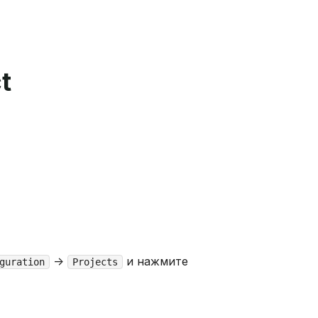
t
->
и нажмите
guration
Projects